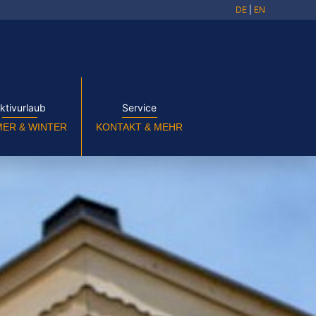
DE
|
EN
ktivurlaub
Service
ER & WINTER
KONTAKT & MEHR